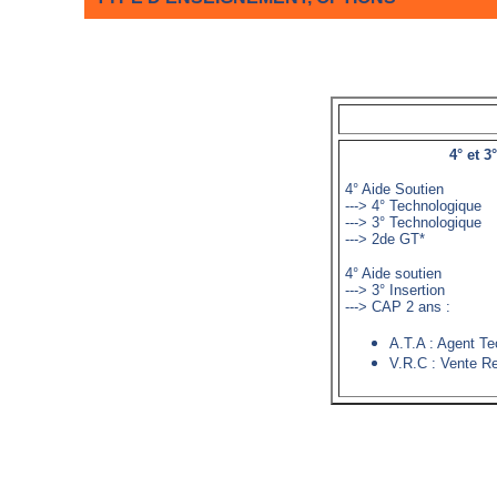
4° et
4° Aide Soutien
---> 4° Technologique
---> 3° Technologique
---> 2de GT*
4° Aide soutien
---> 3° Insertion
---> CAP 2 ans :
A.T.A : Agent Te
V.R.C : Vente Re