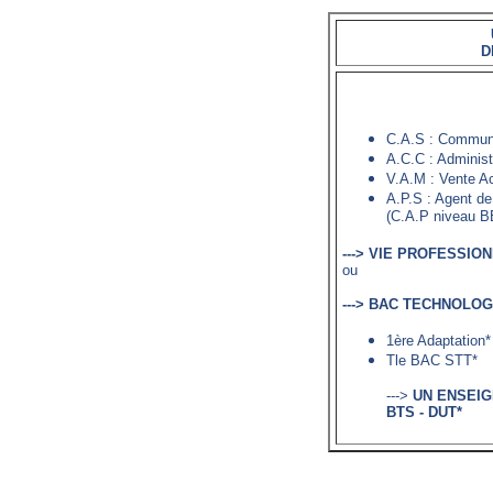
D
C.A.S : Communic
A.C.C : Adminis
V.A.M : Vente A
A.P.S : Agent de
(C.A.P niveau B
---> VIE PROFESSIO
ou
---> BAC TECHNOLO
1ère Adaptation*
Tle BAC STT*
--->
UN ENSEIG
BTS - DUT*