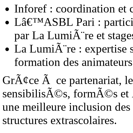
Inforef : coordination e
Lâ€™ASBL Pari : partic
par La LumiÃ¨re et stages
La LumiÃ¨re : expertise s
formation des animateurs
GrÃ¢ce Ã ce partenariat, le
sensibilisÃ©s, formÃ©s e
une meilleure inclusion des
structures extrascolaires.