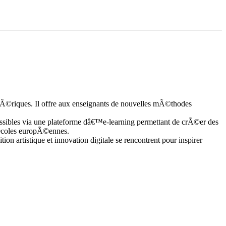
Ã©riques. Il offre aux enseignants de nouvelles mÃ©thodes
sibles via une plateforme dâ€™e-learning permettant de crÃ©er des
Ã©coles europÃ©ennes.
artistique et innovation digitale se rencontrent pour inspirer