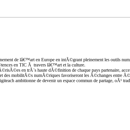
ement de lâ€™art en Europe en intÃ©grant pleinement les outils num
ences en TIC Ã travers lâ€™art et la culture.
©risÃ©es en trÃ¨s haute dÃ©finition de chaque pays partenaire, acces
le et des mobilitÃ©s numÃ©riques favoriseront les Ã©changes entre 
ach ambitionne de devenir un espace commun de partage, oÃ¹ tradition 