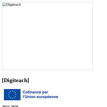
[
Digiteach
]
2023-2026