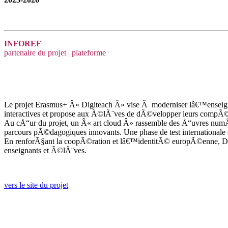
INFOREF
partenaire du projet | plateforme
Le projet Erasmus+ Â« Digiteach Â» vise Ã moderniser lâ€™enseign
interactives et propose aux Ã©lÃ¨ves de dÃ©velopper leurs compÃ©t
Au cÅ“ur du projet, un Â« art cloud Â» rassemble des Å“uvres numÃ
parcours pÃ©dagogiques innovants. Une phase de test internationa
En renforÃ§ant la coopÃ©ration et lâ€™identitÃ© europÃ©enne, Digite
enseignants et Ã©lÃ¨ves.
vers le site du projet