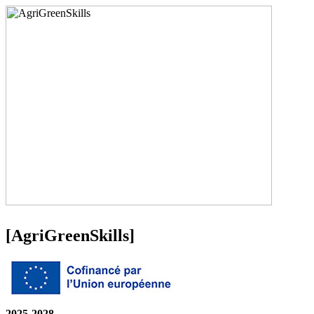
[
AgriGreenSkills
]
2025-2028